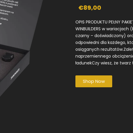
€89,00
OPIS PRODUKTU PEŁNY PAKI
WINBUILDERS w wariacjach (
czarny – doświadczony) or
odpowiedni dla każdego, k
osiąganych rezultatów.Zale
naprzemiennego obciążenia 
ładunekCzy wiesz, że twarz t
Shop Now