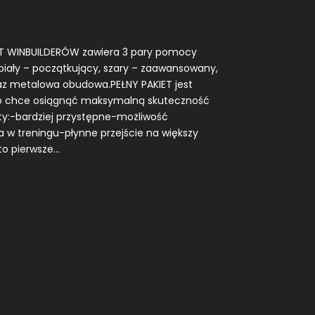
ET WINBUILDERÓW zawiera 3 pary pomocy
biały – początkujący, szary – zaawansowany,
az metalowa obudowa.PEŁNY PAKIET jest
to chce osiągnąć maksymalną skuteczność
ty:-bardziej przystępne-możliwość
w treningu-płynne przejście na większy
o pierwsze...