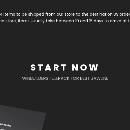
for items to be shipped from our store to the destination.US orde
he store, items usually take between 10 and 15 days to arrive at 
START NOW
WINBUILDERS FULLPACK FOR BEST JAWLINE
WINBUILDER